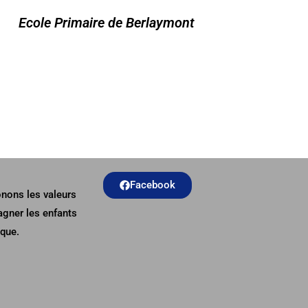
Ecole Primaire de Berlaymont
Facebook
ônons les valeurs
agner les enfants
ique.